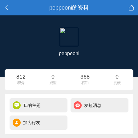
peppeoni的资料
peppeoni
812
0
368
0
积分
威望
石币
贡献
Ta的主题
发短消息
加为好友