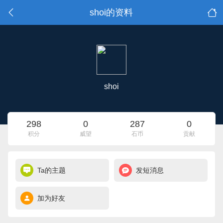
shoi的资料
shoi
298
0
287
0
积分
威望
石币
贡献
Ta的主题
发短消息
加为好友