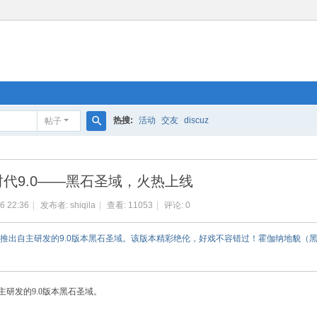
热搜:
活动
交友
discuz
帖子
搜
索
代9.0——黑石圣域，火热上线
6 22:36
|
发布者:
shiqila
|
查看:
11053
|
评论: 0
磅出击，推出自主研发的9.0版本黑石圣域。该版本精彩绝伦，好戏不容错过！霍伽纳地貌
主研发的9.0版本黑石圣域。