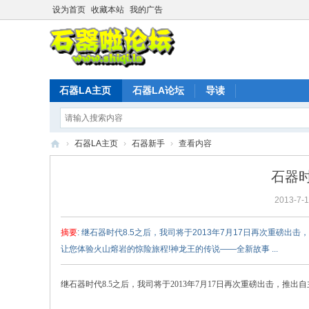
设为首页
收藏本站
我的广告
石器LA主页
石器LA论坛
导读
›
石器LA主页
›
石器新手
›
查看内容
石
石器时
器
2013-7-1
时
代
摘要
: 继石器时代8.5之后，我司将于2013年7月17日再次重
L
让您体验火山熔岩的惊险旅程!神龙王的传说——全新故事 ...
A
官
继石器时代8.5之后，我司将于2013年7月17日再次重磅出击，推出自
方