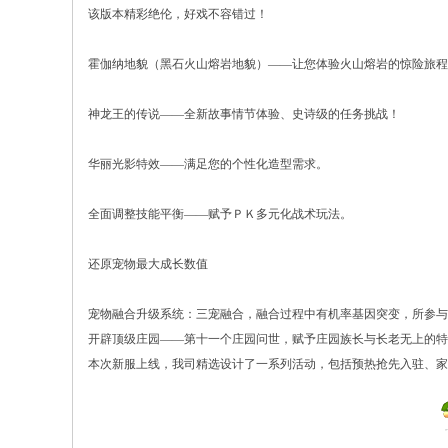
该版本精彩绝伦，好戏不容错过！
霍伽纳地貌（黑石火山熔岩地貌）——让您体验火山熔岩的惊险旅程
神龙王的传说——全新故事情节体验、史诗级的任务挑战！
华丽光影特效——满足您的个性化造型需求。
全面调整技能平衡——赋予ＰＫ多元化战术玩法。
还原宠物最大成长数值
宠物融合升级系统：三宠融合，融合过程中有机率基因突变，所参与
开辟顶级庄园——第十一个庄园问世，赋予庄园族长与长老无上的特
本次新服上线，我司精选设计了一系列活动，包括预热抢先入驻、家