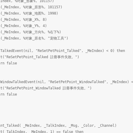
Index, %对象_形象%, 101157)
eIndex, %对象_原形%, 101157)
eIndex, %对象_地图%, 1998)
eIndex, %对象_X%, 8)
eIndex, %对象_Y%, 4)
MeIndex, %对象_方向%, %右下%)
MeIndex, %对象_原名%, "宠物工具")
dEvent(nil, "ReSetPetPoint_Talked", _MeIndex) < 0) then
PetPoint_Talked 註冊事件失敗。")
alse
TalkedEvent(nil, "ReSetPetPoint_WindowTalked", _MeIndex) <
etPoint_WindowTalked 註冊事件失敗。")
alse
int_Talked( _MeIndex, _TalkIndex, _Msg, _Color, _Channel)
(_TalkIndex, _MeIndex, 1) == false then