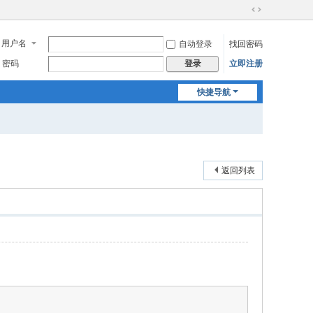
切
换
用户名
自动登录
找回密码
到
宽
密码
立即注册
登录
版
快捷导航
返回列表