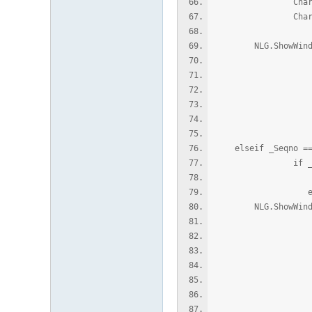
Char.SetData
Char.SetData
NLG.ShowWindowTa
"\n每
"\n增加
"\n增加 
"\n增加 
"\n增加
_Me
elseif _Seqno ==
if _Data ~= n
Char.SetData( p
en
NLG.ShowWindowTa
"\n每
"\n增加
"\n增加
"\n增加 
"\n增加
_Me