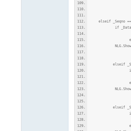
"\n增加
_Me
elseif _Seqno ==
if _Data ~= ni
Char.SetData( 
en
NLG.ShowWindowT
"\n地属
_Me
elseif _Seqno
if _Data ~= 
Char.SetData( 
en
NLG.ShowWindowT
"\n水属
_Me
elseif _Seqno
if _Data ~= 
Char.SetData( p
en