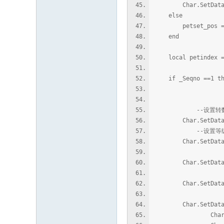
Char.SetData(_Ta
else
petset_pos = Cha
end
local petindex = C
if _Seqno ==1 th
--设置转
Char.SetData(pe
--设置等
Char.SetData( p
Char.SetData(pe
Char.SetData(pe
Char.SetData(p
Char.SetData