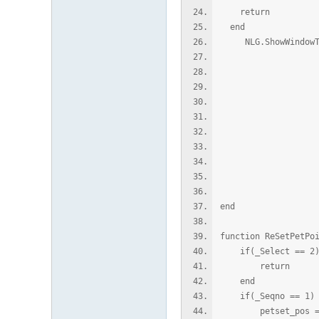
return
end
NLG.ShowWindowTal
" 「宠
"\n
"\n1、宠物工
"\n2、设置成
"\n3、宠物实
"\n4、宠物
"\n
"\n请输入
_MeI
end
function ReSetPetPo
if(_Select == 2)
return
end
if(_Seqno == 1) 
petset_pos = to