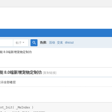
热搜:
活动
交友
discuz
帖子
搜
 8.0端新增宠物定制功
索
 8.0端新增宠物定制功
[复制链接]
显示全部楼层
int_Init( _MeIndex )