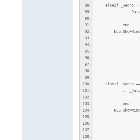
elseif _Seqno ==
if _Data ~= ni
Char.SetData( p
end
NLG.ShowWindowTa
"\n每
"\n增加
"\n增加 
"\n增加
"\n增加
_Me
elseif _Seqno ==
if _Data ~= ni
Char.SetData( p
end
NLG.ShowWindowTa
"\n每
"\n增加
"\n增加 
"\n增加 