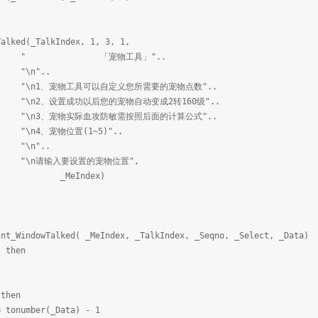
ked(_TalkIndex, 1, 3, 1,
物工具」"..
"..
具可以自定义您所需要的宠物点数"..
功以后您的宠物自动变成2转160级"..
际血攻防敏需按照后面的计算公式"..
位置(1~5)"..
"..
要设置的宠物位置",
ndex)
int_WindowTalked( _MeIndex, _TalkIndex, _Seqno, _Select, _Data)
 then
then
number(_Data) - 1