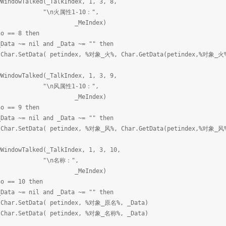
alked(_TalkIndex, 1, 3, 8,
性1-10：",
Index)
== 8 then
il and _Data ~= "" then
etindex, %对象_火%, Char.GetData(petindex,%对象_火%) + 
alked(_TalkIndex, 1, 3, 9,
性1-10：",
Index)
== 9 then
il and _Data ~= "" then
etindex, %对象_风%, Char.GetData(petindex,%对象_风%) + 
alked(_TalkIndex, 1, 3, 10,
名称：",
Index)
== 10 then
il and _Data ~= "" then
( petindex, %对象_原名%, _Data)
( petindex, %对象_名称%, _Data)