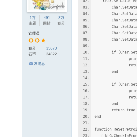
Char.SetData(_Me
Char.SetData(_M
Char.SetData(_M
1万
491
3万
Char.SetData(_M
主题
回帖
积分
Char.SetData(_M
Char.SetData(_
管理员
Char.SetData(_
积分
35673
if (Char.SetTalke
石币
24822
print("ReSet
发消息
return f
end
if (Char.SetWindow
print("ReSetP
return f
end
return true
end
function ReSetPetPo
if NLG.CheckInFront