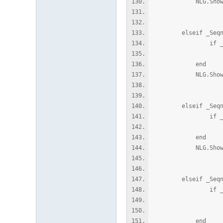
NLG.ShowWindowT
"\n火属
_Me
elseif _Seqno 
if _Data ~= n
Char.SetData( p
end
NLG.ShowWindowT
"\n风属
_Me
elseif _Seqno 
if _Data ~= n
Char.SetData( p
end
NLG.ShowWindowT
"\n
_Me
elseif _Seqno 
if _Data ~= n
Char.SetData
Char.SetData
end