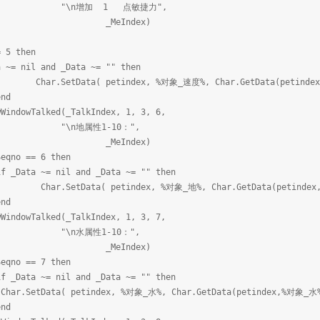
 1 点敏捷力",
Index)
 5 then
l and _Data ~= "" then
petindex, %对象_速度%, Char.GetData(petindex,%对象_速
d
alked(_TalkIndex, 1, 3, 6,
性1-10：",
Index)
 == 6 then
nil and _Data ~= "" then
petindex, %对象_地%, Char.GetData(petindex,%对象_地%
d
alked(_TalkIndex, 1, 3, 7,
性1-10：",
Index)
 == 7 then
nil and _Data ~= "" then
etindex, %对象_水%, Char.GetData(petindex,%对象_水%) + 
d