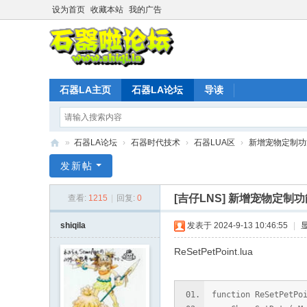
设为首页
收藏本站
我的广告
石器LA主页
石器LA论坛
导读
»
石器LA论坛
›
石器时代技术
›
石器LUA区
›
新增宠物定制功能
石
发新帖
器
[吉仔LNS]
新增宠物定制功能
查看:
1215
|
回复:
0
时
代
shiqila
发表于 2024-9-13 10:46:55
|
L
ReSetPetPoint.lua
A
官
function ReSetPetPo
方