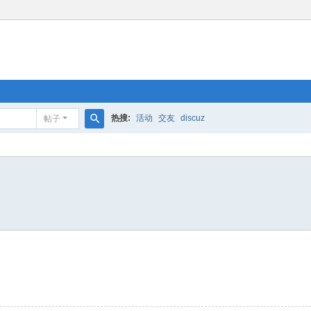
热搜:
活动
交友
discuz
帖子
搜
索