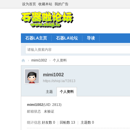
设为首页
收藏本站
我的广告
石器LA主页
石器LA论坛
导读
›
mimi1002
›
个人资料
石
mimi1002
器
https://shiqi.la/?2813
时
主题
个人资料
代
L
mimi1002
(UID: 2813)
A
邮箱状态
未验证
官
统计信息
好友数 0
|
回帖数 13
|
主题数 0
方