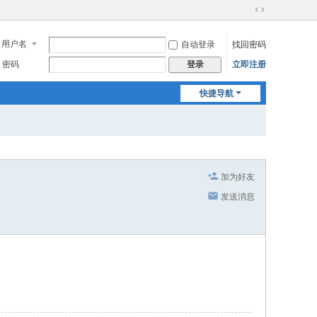
切
换
用户名
自动登录
找回密码
到
宽
密码
立即注册
登录
版
快捷导航
加为好友
发送消息