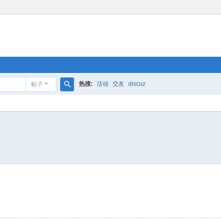
热搜:
活动
交友
discuz
帖子
搜
索