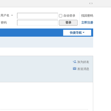
切
换
用户名
自动登录
找回密码
到
宽
密码
立即注册
登录
版
快捷导航
加为好友
发送消息