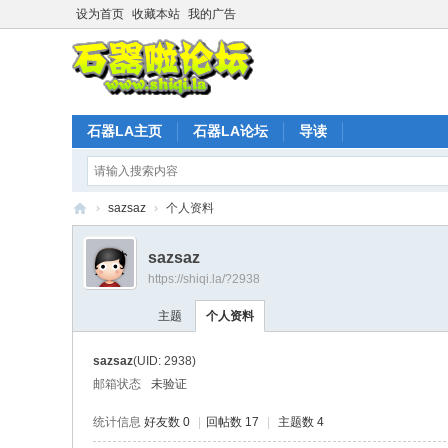
设为首页
收藏本站
我的广告
石器LA主页
石器LA论坛
导读
›
sazsaz
›
个人资料
石
sazsaz
器
https://shiqi.la/?2938
时
主题
个人资料
代
L
sazsaz
(UID: 2938)
A
邮箱状态
未验证
官
统计信息
好友数 0
|
回帖数 17
|
主题数 4
方