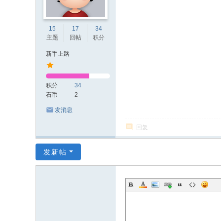
15
17
34
主题
回帖
积分
新手上路
积分
34
石币
2
发消息
回复
发新帖