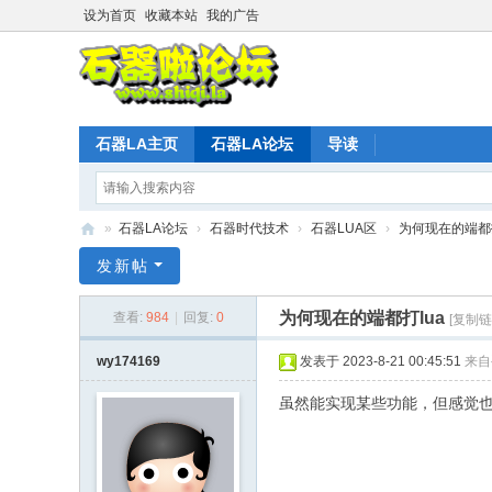
设为首页
收藏本站
我的广告
石器LA主页
石器LA论坛
导读
»
石器LA论坛
›
石器时代技术
›
石器LUA区
›
为何现在的端都打
石
发新帖
器
为何现在的端都打lua
查看:
984
|
回复:
0
[复制链
时
代
wy174169
发表于 2023-8-21 00:45:51
来自
L
虽然能实现某些功能，但感觉
A
官
方