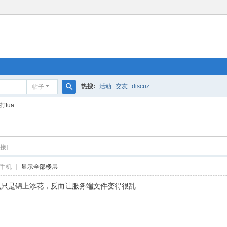
热搜:
活动
交友
discuz
帖子
搜
lua
索
接]
手机
|
显示全部楼层
也只是锦上添花，反而让服务端文件变得很乱